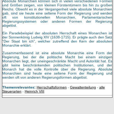
Absolute Monarchien können sich in vielen verschiedenen Formen
und Größen zeigen, von kleinen Fürstentümern bis hin zu großen
Reichs. Obwohl es in der Vergangenheit viele absolute Monarchien
gab, sind sie heute eine seltene Form der Regierung und werden
oft von konstitutionellen Monarchien, Parlamentarischen
Regierungssystemen oder anderen Formen der Regierung
abgelöst.
Ein Paradebeispiel der absoluten Herrschaft eines Monarchen ist
der Sonnenkönig Ludwig XIV (1638-1715). Er prägte auch den Satz
"Der Staat bin ich", welcher zutreffend den Kern der absoluten
Monarchie erklärt.
Zusammenfassend ist eine absolute Monarchie eine Form der
Regierung, bei der die politische Macht bei einem einzigen
Monarchen liegt, der uneingeschränkte Macht und Autorität hat. Es
gibt keine beschränkenden politischen Institutionen, und der
Monarch hat die volle Kontrolle über die Regierung. Absolute
Monarchien sind heute eine seltene Form der Regierung und
werden oft von anderen Regierungsformen abgelöst.
Themenrelevantes:
Herrschaftsformen
-
Gewaltenteilung
-
alle
Steuerarten
-
Heinrich VIII